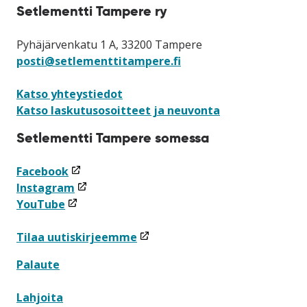
Setlementti Tampere ry
Pyhäjärvenkatu 1 A, 33200 Tampere
posti@setlementtitampere.fi
Katso yhteystiedot
Katso laskutusosoitteet ja neuvonta
Setlementti Tampere somessa
(linkki
Facebook
avataan
(linkki
Instagram
(linkki
uuteen
avataan
YouTube
avataan
ikkunaan)
uuteen
uuteen
ikkunaan)
(linkki
Tilaa uutiskirjeemme
ikkunaan)
avataan
Palaute
uuteen
ikkunaan)
Lahjoita