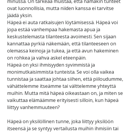
minussa. On tärkeää muistaa, että nämäkin tunteet
ovat luonnollisia, mutta niiden kanssa ei tarvitse
jäädä yksin.
Häpeä ei auta ratkaisujen löytämisessä. Häpeä voi
jopa estää vanhempaa hakemasta apua ja
keskustelemasta tilanteesta avoimesti. Sen sijaan
kannattaa pyrkiä näkemään, että tilanteeseen on
olemassa keinoja ja tukea, ja että avun hakeminen
on rohkea ja vahva askel eteenpäin.
Häpeä on yksi ihmisyyden syvimmistä ja
monimutkaisimmista tunteista. Se voi olla vaikea
tunnistaa ja saattaa johtaa siihen, että piiloudumme,
vähättelemme itseämme tai välttelemme yhteyttä
muihin. Mutta mitä häpeä oikeastaan on, ja miten se
vaikuttaa elämäämme erityisesti silloin, kun häpeä
liittyy vanhemmuuteen?
Häpeä on yksilöllinen tunne, joka liittyy yksilöön
itseensä ja se syntyy vertailusta muihin ihmisiin tai