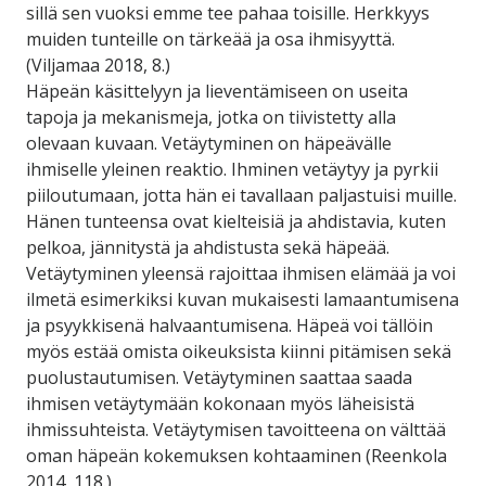
sillä sen vuoksi emme tee pahaa toisille. Herkkyys
muiden tunteille on tärkeää ja osa ihmisyyttä.
(Viljamaa 2018, 8.)
Häpeän käsittelyyn ja lieventämiseen on useita
tapoja ja mekanismeja, jotka on tiivistetty alla
olevaan kuvaan. Vetäytyminen on häpeävälle
ihmiselle yleinen reaktio. Ihminen vetäytyy ja pyrkii
piiloutumaan, jotta hän ei tavallaan paljastuisi muille.
Hänen tunteensa ovat kielteisiä ja ahdistavia, kuten
pelkoa, jännitystä ja ahdistusta sekä häpeää.
Vetäytyminen yleensä rajoittaa ihmisen elämää ja voi
ilmetä esimerkiksi kuvan mukaisesti lamaantumisena
ja psyykkisenä halvaantumisena. Häpeä voi tällöin
myös estää omista oikeuksista kiinni pitämisen sekä
puolustautumisen. Vetäytyminen saattaa saada
ihmisen vetäytymään kokonaan myös läheisistä
ihmissuhteista. Vetäytymisen tavoitteena on välttää
oman häpeän kokemuksen kohtaaminen (Reenkola
2014, 118.)