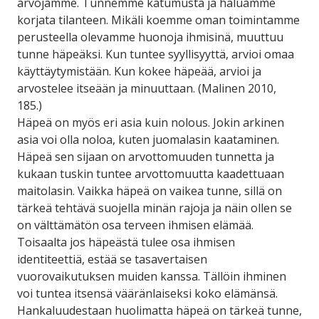
arvojamme. Tunnemme katumusta ja haluamme
korjata tilanteen. Mikäli koemme oman toimintamme
perusteella olevamme huonoja ihmisinä, muuttuu
tunne häpeäksi. Kun tuntee syyllisyyttä, arvioi omaa
käyttäytymistään. Kun kokee häpeää, arvioi ja
arvostelee itseään ja minuuttaan. (Malinen 2010,
185.)
Häpeä on myös eri asia kuin nolous. Jokin arkinen
asia voi olla noloa, kuten juomalasin kaataminen.
Häpeä sen sijaan on arvottomuuden tunnetta ja
kukaan tuskin tuntee arvottomuutta kaadettuaan
maitolasin. Vaikka häpeä on vaikea tunne, sillä on
tärkeä tehtävä suojella minän rajoja ja näin ollen se
on välttämätön osa terveen ihmisen elämää.
Toisaalta jos häpeästä tulee osa ihmisen
identiteettiä, estää se tasavertaisen
vuorovaikutuksen muiden kanssa. Tällöin ihminen
voi tuntea itsensä vääränlaiseksi koko elämänsä.
Hankaluudestaan huolimatta häpeä on tärkeä tunne,