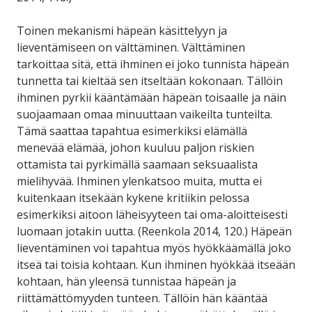
Toinen mekanismi häpeän käsittelyyn ja
lieventämiseen on välttäminen. Välttäminen
tarkoittaa sitä, että ihminen ei joko tunnista häpeän
tunnetta tai kieltää sen itseltään kokonaan. Tällöin
ihminen pyrkii kääntämään häpeän toisaalle ja näin
suojaamaan omaa minuuttaan vaikeilta tunteilta.
Tämä saattaa tapahtua esimerkiksi elämällä
menevää elämää, johon kuuluu paljon riskien
ottamista tai pyrkimällä saamaan seksuaalista
mielihyvää. Ihminen ylenkatsoo muita, mutta ei
kuitenkaan itsekään kykene kritiikin pelossa
esimerkiksi aitoon läheisyyteen tai oma-aloitteisesti
luomaan jotakin uutta. (Reenkola 2014, 120.) Häpeän
lieventäminen voi tapahtua myös hyökkäämällä joko
itseä tai toisia kohtaan. Kun ihminen hyökkää itseään
kohtaan, hän yleensä tunnistaa häpeän ja
riittämättömyyden tunteen. Tällöin hän kääntää