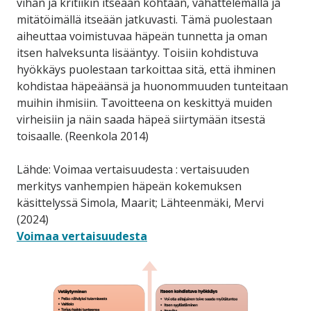
vihan ja kritiikin itseään kohtaan, vähättelemällä ja
mitätöimällä itseään jatkuvasti. Tämä puolestaan
aiheuttaa voimistuvaa häpeän tunnetta ja oman
itsen halveksunta lisääntyy. Toisiin kohdistuva
hyökkäys puolestaan tarkoittaa sitä, että ihminen
kohdistaa häpeäänsä ja huonommuuden tunteitaan
muihin ihmisiin. Tavoitteena on keskittyä muiden
virheisiin ja näin saada häpeä siirtymään itsestä
toisaalle. (Reenkola 2014)
Lähde: Voimaa vertaisuudesta : vertaisuuden
merkitys vanhempien häpeän kokemuksen
käsittelyssä Simola, Maarit; Lähteenmäki, Mervi
(2024)
Voimaa vertaisuudesta