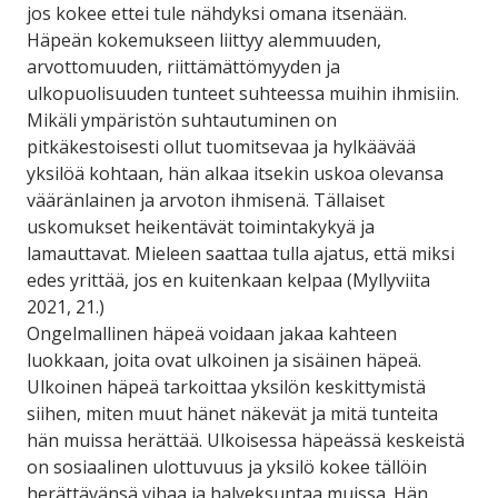
jos kokee ettei tule nähdyksi omana itsenään.
Häpeän kokemukseen liittyy alemmuuden,
arvottomuuden, riittämättömyyden ja
ulkopuolisuuden tunteet suhteessa muihin ihmisiin.
Mikäli ympäristön suhtautuminen on
pitkäkestoisesti ollut tuomitsevaa ja hylkäävää
yksilöä kohtaan, hän alkaa itsekin uskoa olevansa
vääränlainen ja arvoton ihmisenä. Tällaiset
uskomukset heikentävät toimintakykyä ja
lamauttavat. Mieleen saattaa tulla ajatus, että miksi
edes yrittää, jos en kuitenkaan kelpaa (Myllyviita
2021, 21.)
Ongelmallinen häpeä voidaan jakaa kahteen
luokkaan, joita ovat ulkoinen ja sisäinen häpeä.
Ulkoinen häpeä tarkoittaa yksilön keskittymistä
siihen, miten muut hänet näkevät ja mitä tunteita
hän muissa herättää. Ulkoisessa häpeässä keskeistä
on sosiaalinen ulottuvuus ja yksilö kokee tällöin
herättävänsä vihaa ja halveksuntaa muissa. Hän