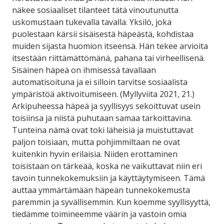
näkee sosiaaliset tilanteet tätä vinoutunutta
uskomustaan tukevalla tavalla. Yksilö, joka
puolestaan kärsii sisäisestä häpeästä, kohdistaa
muiden sijasta huomion itseensä. Hän tekee arvioita
itsestään riittämättömänä, pahana tai virheellisenä.
Sisäinen häpeä on ihmisessä tavallaan
automatisoituna ja ei silloin tarvitse sosiaalista
ympäristöä aktivoitumiseen. (Myllyviita 2021, 21.)
Arkipuheessa häpeä ja syyllisyys sekoittuvat usein
toisiinsa ja niistä puhutaan samaa tarkoittavina.
Tunteina nämä ovat toki läheisiä ja muistuttavat
paljon toisiaan, mutta pohjimmiltaan ne ovat
kuitenkin hyvin erilaisia. Niiden erottaminen
toisistaan on tärkeää, koska ne vaikuttavat niin eri
tavoin tunnekokemuksiin ja käyttäytymiseen. Tämä
auttaa ymmärtämään häpeän tunnekokemusta
paremmin ja syvällisemmin. Kun koemme syyllisyyttä,
tiedämme toimineemme väärin ja vastoin omia